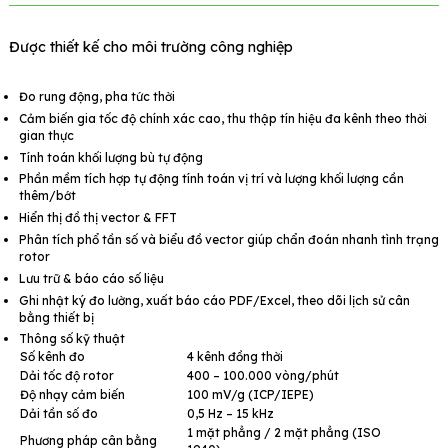
Được thiết kế cho môi trường công nghiệp
Đo rung động, pha tức thời
Cảm biến gia tốc độ chính xác cao, thu thập tín hiệu đa kênh theo thời
gian thực
Tính toán khối lượng bù tự động
Phần mềm tích hợp tự động tính toán vị trí và lượng khối lượng cần
thêm/bớt
Hiển thị đồ thị vector & FFT
Phân tích phổ tần số và biểu đồ vector giúp chẩn đoán nhanh tình trạng
rotor
Lưu trữ & báo cáo số liệu
Ghi nhật ký đo lường, xuất báo cáo PDF/Excel, theo dõi lịch sử cân
bằng thiết bị
Thông số kỹ thuật
Số kênh đo
4 kênh đồng thời
Dải tốc độ rotor
400 – 100.000 vòng/phút
Độ nhạy cảm biến
100 mV/g (ICP/IEPE)
Dải tần số đo
0,5 Hz – 15 kHz
1 mặt phẳng / 2 mặt phẳng (ISO
Phương pháp cân bằng