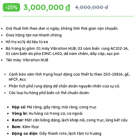
3,000,000
-25%
4,000,000 đ
Giá thuê tính theo đơn vị ngày, không tính thời gian vận chuyển.
Giao hàng tận nơi nhanh chóng.
Hỗ trợ xử lý dữ liệu từ xa
Bộ trang bị gôm: 01 máy Vibration HUB, 02 cảm biến rung AC102-1A,
01 cảm biến đo pha E3NC-LH02, đế nam châm, dây cáp, sạc pin
Tên máy: Vibration HUB
Cảnh báo sớm tình trạng hoạt động của thiết bị theo ISO-10816, gE,
HFCF, Acc
Phân tích phổ rung động để chẩn đoán nguyên nhân của sự cố.
Các loại hư hỏng phổ biến có thể chuẩn đoán:
Hộp số:
Mẻ răng, gãy răng, mỏi răng, cong trục
Vòng bi:
Hư hỏng ca trong ca, ca ngoài
Rotor:
Mất cân bằng động, lệch khớp nối, cong trục, lỏng kết cấu
Bơm
: Xâm thực
Động cơ điện
: Gãy thanh roto, lệch tâm từ trường