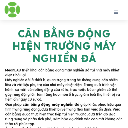
CÂN BẰNG ĐỘNG
HIỆN TRƯỜNG MÁY
NGHIỀN ĐÁ
MeanLAB triển khai cân bằng động máy nghiền đá tại nhà máy nhiệt
điện Phả Lại
Máy nghiền đá là thiết bị quan trọng trong hệ thống cung cấp nhiên
liệu và vật liệu phụ trợ của nhà máy nhiệt điện. Trong quá trình vận
hành, sự mất cân bằng động của rôto, trục hoặc búa nghiền có thể
gây rung động lớn, làm tăng hao mòn ổ trục, giảm tuổi thọ thiết bị và
tiềm ẩn nguy cơ sự cố.
Giải pháp
cân bằng động máy nghiền đá
giúp khắc phục hiệu quả
tình trạng rung động, đưa thiết bị về trạng thái làm việc ổn định. Việc
cân bằng được thực hiện trực tiếp tại hiện trường, dựa trên đo đạc
rung động và phân tích phổ, đảm bảo độ chính xác cao mà không cần
tháo rời phức tạp.